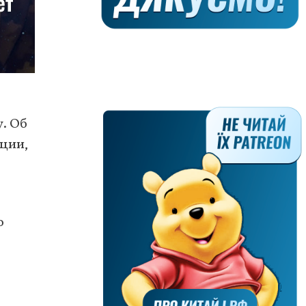
. Об
ации,
о