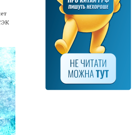
жет
СЭК