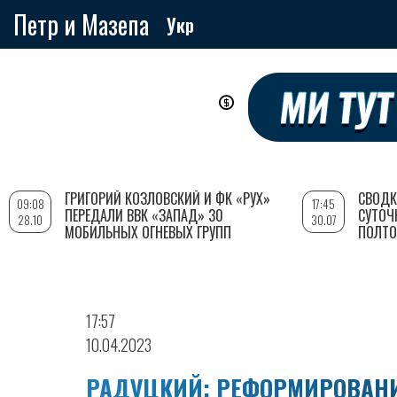
Петр и Мазепа
Укр
Перейти
к
основному
содержанию
ГРИГОРИЙ КОЗЛОВСКИЙ И ФК «РУХ»
СВОДК
09:08
17:45
ПЕРЕДАЛИ ВВК «ЗАПАД» 30
СУТОЧ
28.10
30.07
МОБИЛЬНЫХ ОГНЕВЫХ ГРУПП
ПОЛТО
17:57
10.04.2023
РАДУЦКИЙ: РЕФОРМИРОВАНИ