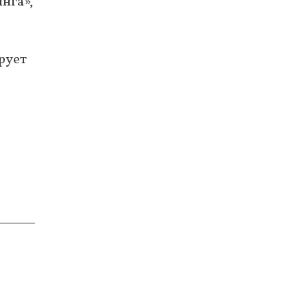
нга»,
рует