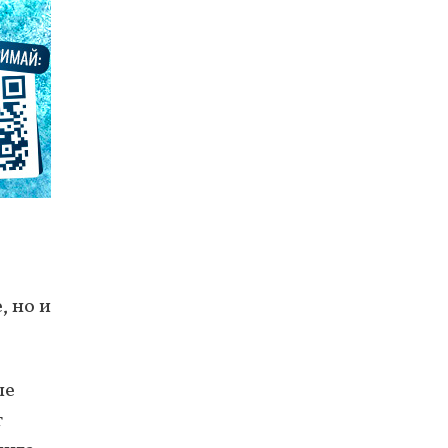
, но и
ые
т