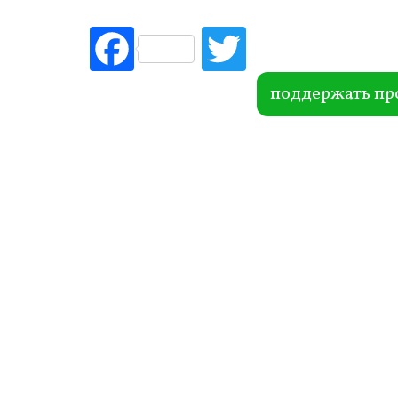
Fac
Tw
ebo
itte
ok
r
поддержать пр