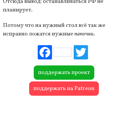
Отсюда вывод: останавливаться РФ не
планирует.
Потому что на нужный стол всё так же
исправно ложатся нужные
папочки
.
Fac
Tw
ebo
itte
ok
r
поддержать проект
поддержать на Patreon