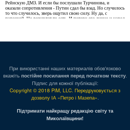
При використанні наших материалів обов'язково
вкажіть
.
постійне посилання перед початком тексту
Підпис для кожної публікації:
Copyright © 2018 PiM, LLC. Передруковується з
дозволу ІА «Петро і Мазепа»
.
Підтримати найкращу редакцію світу та
Миколаївщини!