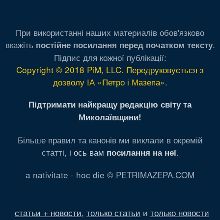
При використанні наших материалів обов'язково
вкажіть
.
постійне посилання перед початком тексту
Підпис для кожної публікації:
Copyright © 2018 PiM, LLC. Передруковується з
дозволу ІА «Петро і Мазепа»
.
Підтримати найкращу редакцію світу та
Миколаївщини!
Більше правил та канонів ми виклали в окремій
статті,
і ось вам
.
посилання на неї
a nativitate - hoc die © PETRIMAZEPA.COM
статьи + новости
,
только статьи
и
только новости