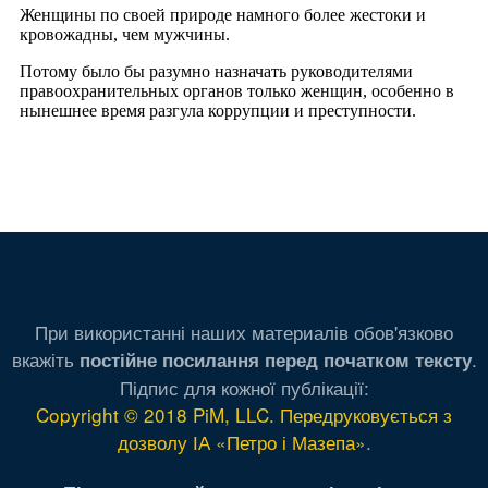
При використанні наших материалів обов'язково
вкажіть
.
постійне посилання перед початком тексту
Підпис для кожної публікації:
Copyright © 2018 PiM, LLC. Передруковується з
дозволу ІА «Петро і Мазепа»
.