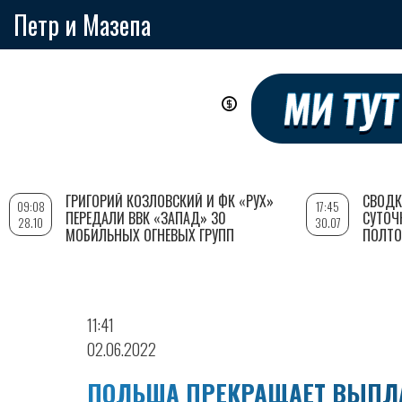
Петр и Мазепа
Перейти
к
основному
содержанию
ГРИГОРИЙ КОЗЛОВСКИЙ И ФК «РУХ»
СВОДК
09:08
17:45
ПЕРЕДАЛИ ВВК «ЗАПАД» 30
СУТОЧ
28.10
30.07
МОБИЛЬНЫХ ОГНЕВЫХ ГРУПП
ПОЛТО
11:41
02.06.2022
ПОЛЬША ПРЕКРАЩАЕТ ВЫПЛА