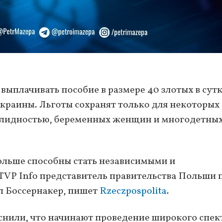
выплачивать пособие в размере 40 злотых в сут
краины. Льготы сохранят только для некоторых
валидностью, беременных женщин и многодетны
ольше способны стать независимыми и
 TVP Info представитель правительства Польши 
л Боссернакер, пишет
Rzeczpospolita
.
снили, что начинают проведение широкого спек