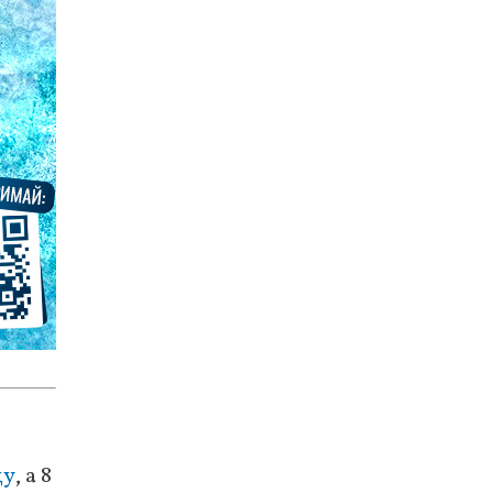
цу
, а 8