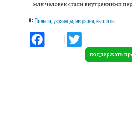
млн человек стали внутренними пе
#
Польша
украинцы
миграция
выплаты
Fac
Tw
ebo
itte
ok
r
поддержать пр