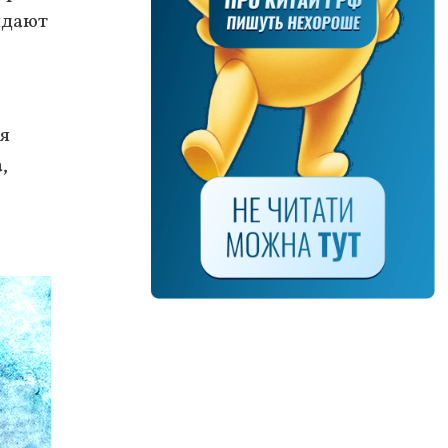
идают
ля
,