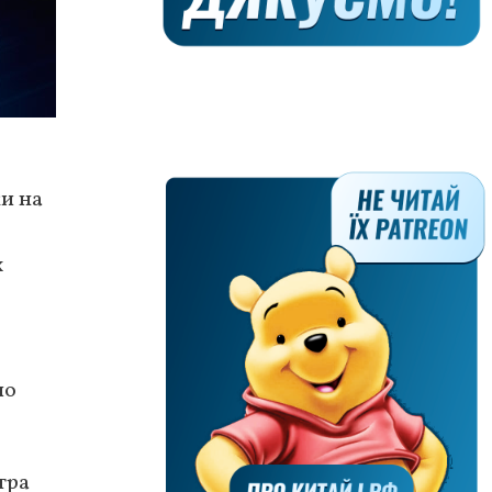
ки на
х
по
тра