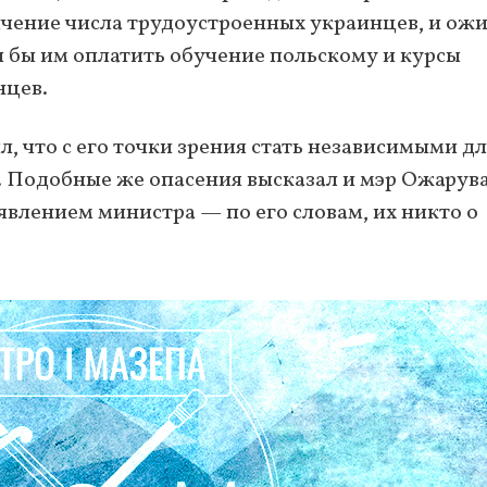
ичение числа трудоустроенных украинцев, и ож
л бы им оплатить обучение польскому и курсы
нцев.
 что с его точки зрения стать независимыми д
. Подобные же опасения высказал и мэр Ожарува
влением министра — по его словам, их никто о