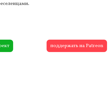
реселенцами.
оект
поддержать на Patreon