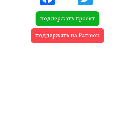
ebo
itte
ok
r
поддержать проект
поддержать на Patreon