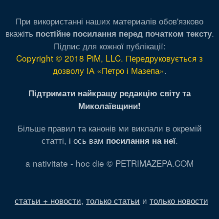
При використанні наших материалів обов'язково
вкажіть
.
постійне посилання перед початком тексту
Підпис для кожної публікації:
Copyright © 2018 PiM, LLC. Передруковується з
дозволу ІА «Петро і Мазепа»
.
Підтримати найкращу редакцію світу та
Миколаївщини!
Більше правил та канонів ми виклали в окремій
статті,
і ось вам
.
посилання на неї
a nativitate - hoc die © PETRIMAZEPA.COM
статьи + новости
,
только статьи
и
только новости