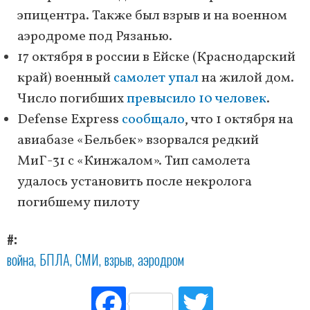
эпицентра. Также был взрыв и на военном
аэродроме под Рязанью.
17 октября в россии в Ейске (Краснодарский
край) военный
самолет упал
на жилой дом.
Число погибших
превысило 10 человек
.
Defense Express
сообщало
, что 1 октября на
авиабазе «Бельбек» взорвался редкий
МиГ-31 с «Кинжалом». Тип самолета
удалось установить после некролога
погибшему пилоту
#
война
БПЛА
СМИ
взрыв
аэродром
Fac
Tw