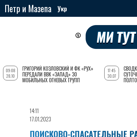
Петр и Мазепа
Укр
Перейти
к
основному
содержанию
ГРИГОРИЙ КОЗЛОВСКИЙ И ФК «РУХ»
СВОДК
09:08
17:45
ПЕРЕДАЛИ ВВК «ЗАПАД» 30
СУТОЧ
28.10
30.07
МОБИЛЬНЫХ ОГНЕВЫХ ГРУПП
ПОЛТО
14:11
17.01.2023
ПОИСКОВО-СПАСАТЕЛЬНЫЕ РА