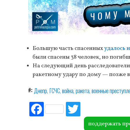
Большую часть спасенных
удалось н
были спасены 38 человек, но погибш
На следующий день расследовател
ракетному удару по дому — позже в
#
Днепр
ГСЧС
война
ракета
военные преступл
Fac
Tw
ebo
itte
ok
r
поддержать пр