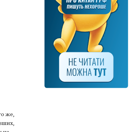
то же,
вших,