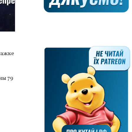
тажке
ны 79