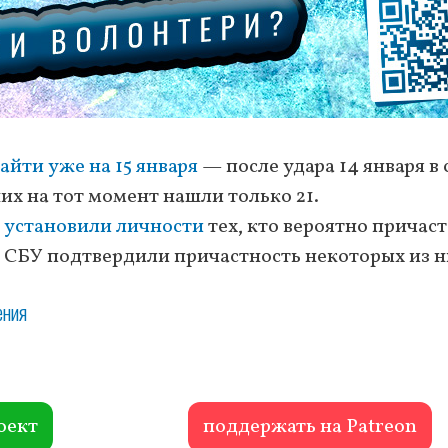
айти уже на 15 января
— после удара 14 января в 
их на тот момент нашли только 21.
и
установили личности
тех, кто вероятно причаст
 СБУ подтвердили причастность некоторых из н
ения
оект
поддержать на Patreon