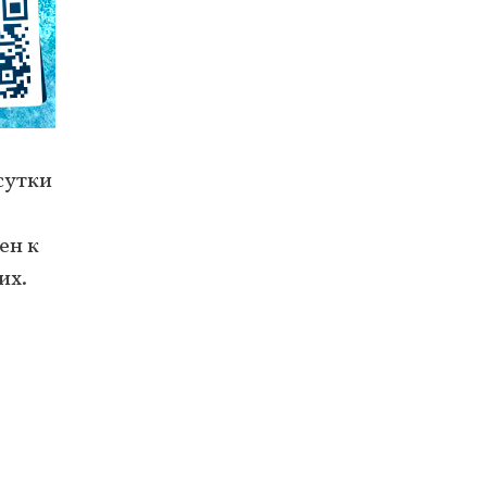
сутки
ен к
их.