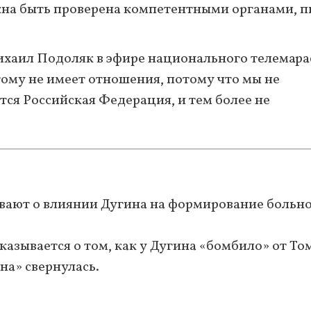
олжна быть проверена компетентными органами, 
ихаил Подоляк в эфире национального телемар
этому не имеет отношения, потому что мы не
тся Российская Федерация, и тем более не
зывают о влиянии Дугина на формирование больн
казывается о том, как у Дугина «бомбило» от То
сна» свернулась.