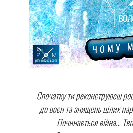
Спочатку ти реконструюєш рос
до воєн та знищень цілих наро
Починається війна… Тво