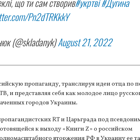
еклі, що ти сам створив
#укртві
#Дугина
itter.com/Pn2dTRKkkY
юк (@skladanyk)
August 21, 2022
сийскую пропаганду, транслируя идеи отца по 
ТВ, и представляя себя как молодое лицо русско
ваченных городов Украины.
 пропагандистских RT и Царьграда под псевдон
готовящейся к выходу «Книги Z» о российском
полномасштабного вторжения РФ в Украину ее т