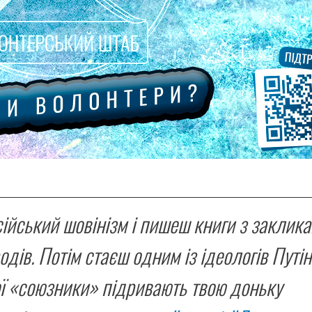
ійський шовінізм і пишеш книги з заклик
дів. Потім стаєш одним із ідеологів Путін
ї «союзники» підривають твою доньку