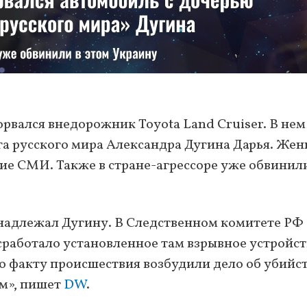
орвался внедорожник Toyota Land Cruiser. В нем
га русского мира Александра Дугина Дарья. Же
ие СМИ. Также в стране-агрессоре уже обвинил
адлежал Дугину. В Следственном комитете РФ
 сработало установленное там взрывное устройст
о факту происшествия возбудили дело об убийст
м», пишет
DW
.