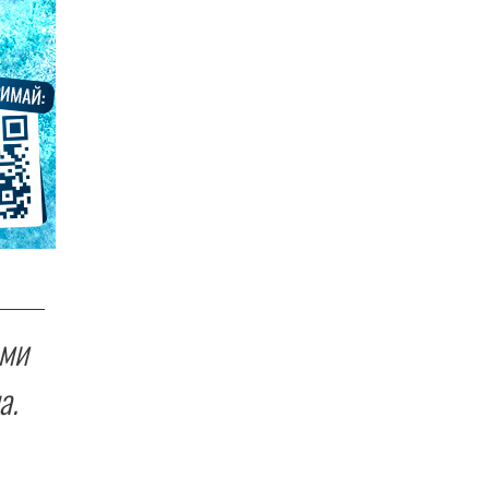
ами
а.