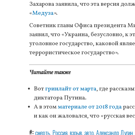
Захарова заявила, что эта версия д
«
Медуза
».
Советник главы Офиса президента М
заявил, что «Украина, безусловно, к 
уголовное государство, каковой являе
террористическое государство».
Читайте также
Вот
гринлайт от марта
, где расска
диктатора Путина.
А в этом
материале от 2018 года
расс
и как он жаловался, что «русская ве
#
смерть
Россия
взрыв
авто
Александр Дугин