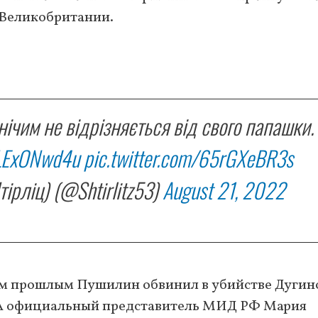
 Великобритании.
ічим не відрізняється від свого папашки.
GLExONwd4u
pic.twitter.com/65rGXeBR3s
рліц) (@Shtirlitz53)
August 21, 2022
м прошлым Пушилин обвинил в убийстве Дугин
 А официальный представитель МИД РФ Мария