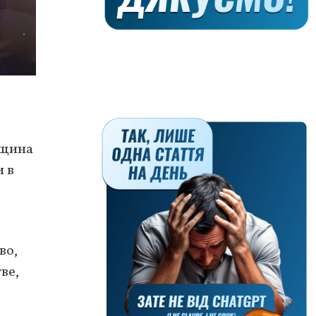
нщина
и в
во,
ве,