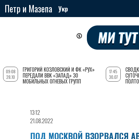
Петр и Мазепа
Укр
Перейти
к
основному
содержанию
ГРИГОРИЙ КОЗЛОВСКИЙ И ФК «РУХ»
СВОДК
09:08
17:45
ПЕРЕДАЛИ ВВК «ЗАПАД» 30
СУТОЧ
28.10
30.07
МОБИЛЬНЫХ ОГНЕВЫХ ГРУПП
ПОЛТО
13:12
21.08.2022
ПОД МОСКВОЙ ВЗОРВАЛСЯ А