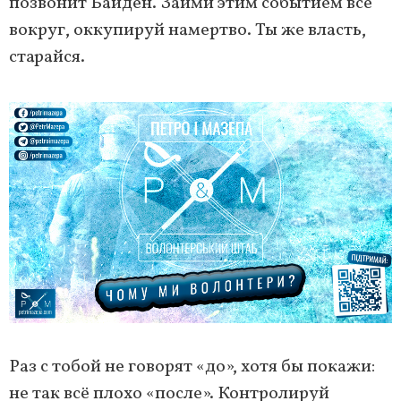
позвонит Байден. Займи этим событием всё
вокруг, оккупируй намертво. Ты же власть,
старайся.
Раз с тобой не говорят «до», хотя бы покажи:
не так всё плохо «после». Контролируй