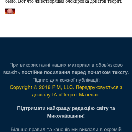
При використанні наших материалів обов'язково
вкажіть
.
постійне посилання перед початком тексту
Підпис для кожної публікації:
Copyright © 2018 PiM, LLC. Передруковується з
дозволу ІА «Петро і Мазепа»
.
Підтримати найкращу редакцію світу та
Миколаївщини!
Більше правил та канонів ми виклали в окремій