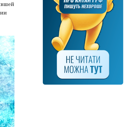
ившей
рии