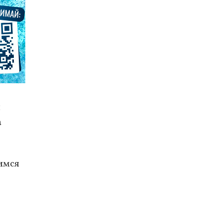
я
а
имся