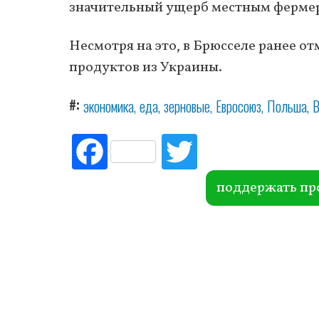
значительный ущерб местным фермер
Несмотря на это, в Брюсселе ранее о
продуктов из Украины.
#
экономика
еда
зерновые
Евросоюз
Польша
В
Fac
Tw
ebo
itte
ok
r
поддержать пр