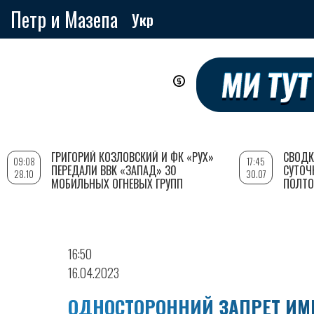
Петр и Мазепа
Укр
Перейти
к
основному
содержанию
ГРИГОРИЙ КОЗЛОВСКИЙ И ФК «РУХ»
СВОДК
09:08
17:45
ПЕРЕДАЛИ ВВК «ЗАПАД» 30
СУТОЧ
28.10
30.07
МОБИЛЬНЫХ ОГНЕВЫХ ГРУПП
ПОЛТО
16:50
16.04.2023
ОДНОСТОРОННИЙ ЗАПРЕТ ИМ