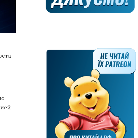
рета
по
цией
о