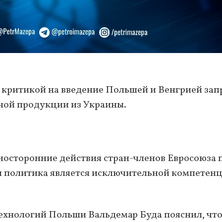
 критикой на введение Польшей и Венгрией зап
нной продукции из Украины.
носторонние действия стран-членов Евросоюза 
я политика является исключительной компетен
технологий Польши Вальдемар Буда пояснил, чт