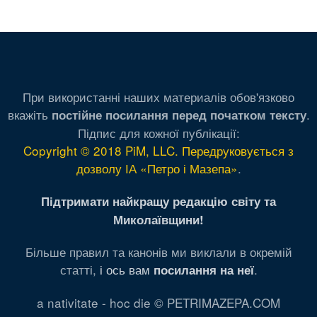
При використанні наших материалів обов'язково
вкажіть
.
постійне посилання перед початком тексту
Підпис для кожної публікації:
Copyright © 2018 PiM, LLC. Передруковується з
дозволу ІА «Петро і Мазепа»
.
Підтримати найкращу редакцію світу та
Миколаївщини!
Більше правил та канонів ми виклали в окремій
статті,
і ось вам
.
посилання на неї
a nativitate - hoc die © PETRIMAZEPA.COM