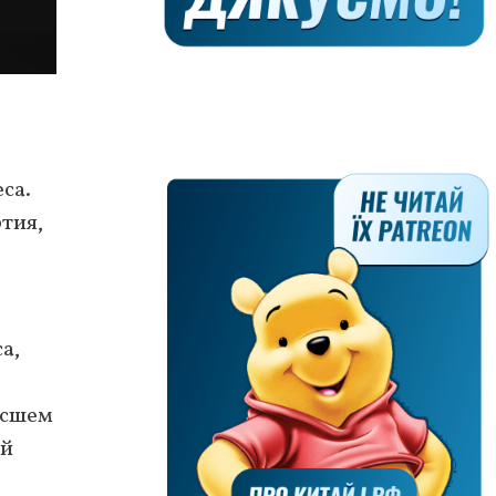
са.
тия,
а,
ысшем
ой