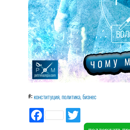
#
конституция
политика
бизнес
Fac
Tw
ebo
itte
поддержать пр