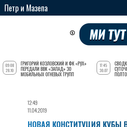
Петр и Мазепа
Перейти
к
основному
содержанию
ГРИГОРИЙ КОЗЛОВСКИЙ И ФК «РУХ»
СВОДК
09:08
17:45
ПЕРЕДАЛИ ВВК «ЗАПАД» 30
СУТОЧ
28.10
30.07
МОБИЛЬНЫХ ОГНЕВЫХ ГРУПП
ПОЛТО
12:49
11.04.2019
НОВАЯ КОНСТИТУЦИЯ КУБЫ 