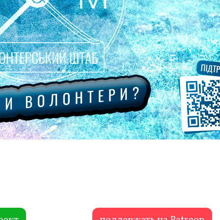
оект
поддержать на Patreon