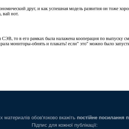
х материалів обов'язково вкажіть
постійне посилання п
Підпис для кожної публікації: