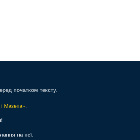
.
еред початком тексту
 і Мазепа»
.
!
.
лання на неї