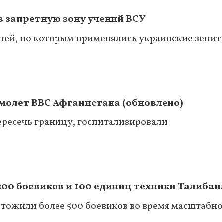
в запретную зону учений ВСУ
ней, по которым применялись украинские зени
молет ВВС Афганистана (обновлено)
ересечь границу, госпитализировали
200 боевиков и 100 единиц техники Талибан
чтожили более 500 боевиков во время масштабн