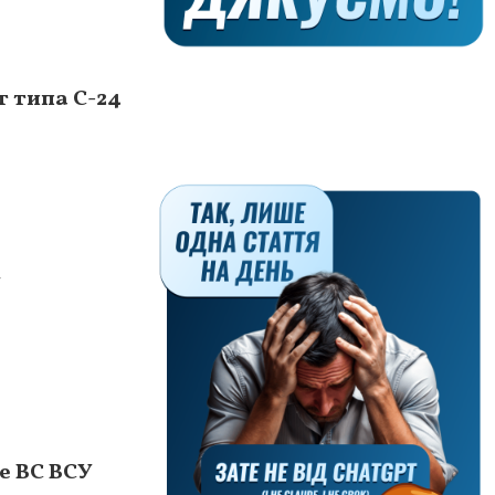
 типа С-24
У
е ВС ВСУ