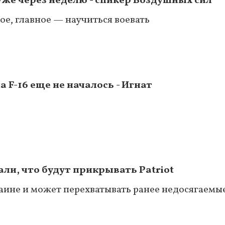
уже через неделю - спикер Воздушных сил
ое, главное — научиться воевать
 F-16 еще не началось - Игнат
ли, что будут прикрывать Patriot
аине и может перехватывать ранее недосягаемые