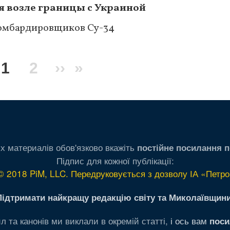
я возле границы с Украиной
бомбардировщиков Су-34
Текущая
1
Page
2
Следующая
››
Последняя
»
страница
страница
страница
х материалів обов'язково вкажіть
постійне посилання п
Підпис для кожної публікації:
© 2018 PiM, LLC. Передруковується з дозволу ІА «Петро
Підтримати найкращу редакцію світу та Миколаївщини
л та канонів ми виклали в окремій статті,
і ось вам
поси