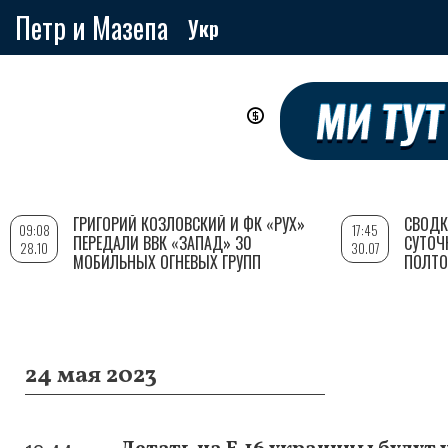
Петр и Мазепа
Укр
Перейти
к
основному
содержанию
ГРИГОРИЙ КОЗЛОВСКИЙ И ФК «РУХ»
СВОДК
09:08
17:45
ПЕРЕДАЛИ ВВК «ЗАПАД» 30
СУТОЧ
28.10
30.07
МОБИЛЬНЫХ ОГНЕВЫХ ГРУПП
ПОЛТО
24 мая 2023