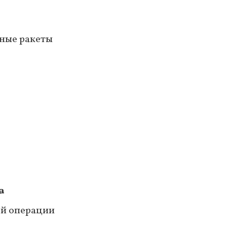
тные ракеты
а
ой операции