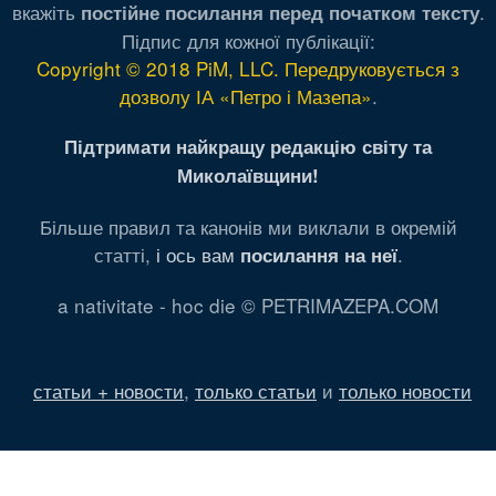
вкажіть
.
постійне посилання перед початком тексту
Підпис для кожної публікації:
Copyright © 2018 PiM, LLC. Передруковується з
дозволу ІА «Петро і Мазепа»
.
Підтримати найкращу редакцію світу та
Миколаївщини!
Більше правил та канонів ми виклали в окремій
статті,
і ось вам
.
посилання на неї
a nativitate - hoc die © PETRIMAZEPA.COM
статьи + новости
,
только статьи
и
только новости