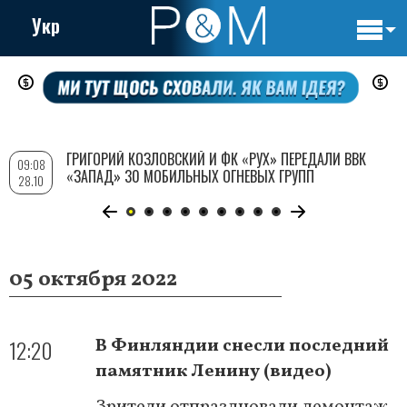
Укр
Основн
Перейти
навигац
к
основному
содержанию
ГРИГОРИЙ КОЗЛОВСКИЙ И ФК «РУХ» ПЕРЕДАЛИ ВВК
09:08
«ЗАПАД» 30 МОБИЛЬНЫХ ОГНЕВЫХ ГРУПП
28.10
05 октября 2022
12:20
В Финляндии снесли последний
памятник Ленину (видео)
Зрители отпраздновали демонтаж