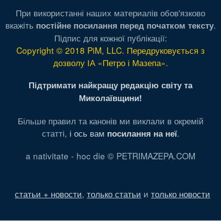
При використанні наших материалів обов'язково
вкажіть
.
постійне посилання перед початком тексту
Підпис для кожної публікації:
Copyright © 2018 PiM, LLC. Передруковується з
дозволу ІА «Петро і Мазепа»
.
Підтримати найкращу редакцію світу та
Миколаївщини!
Більше правил та канонів ми виклали в окремій
статті,
і ось вам
.
посилання на неї
a nativitate - hoc die © PETRIMAZEPA.COM
статьи + новости
,
только статьи
и
только новости