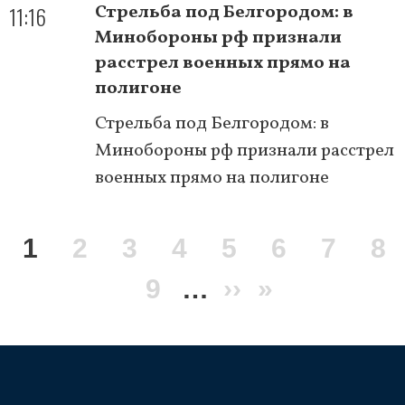
11:16
Стрельба под Белгородом: в
Минобороны рф признали
расстрел военных прямо на
полигоне
Стрельба под Белгородом: в
Минобороны рф признали расстрел
военных прямо на полигоне
Нумерация
Текущая
1
Page
2
Page
3
Page
4
Page
5
Page
6
Page
7
Pa
8
страниц
страница
Page
9
…
Следующая
››
Последня
»
страница
страница