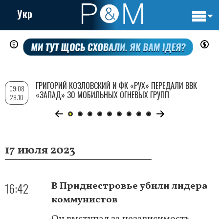
Укр
Основн
Перейти
навигац
к
основному
содержанию
ГРИГОРИЙ КОЗЛОВСКИЙ И ФК «РУХ» ПЕРЕДАЛИ ВВК
09:08
«ЗАПАД» 30 МОБИЛЬНЫХ ОГНЕВЫХ ГРУПП
28.10
17 июля 2023
16:42
В Приднестровье убили лидера
коммунистов
Он выступал за независимость