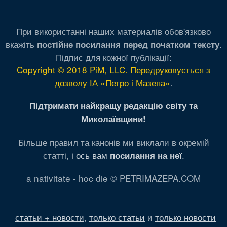
При використанні наших материалів обов'язково
вкажіть
.
постійне посилання перед початком тексту
Підпис для кожної публікації:
Copyright © 2018 PiM, LLC. Передруковується з
дозволу ІА «Петро і Мазепа»
.
Підтримати найкращу редакцію світу та
Миколаївщини!
Більше правил та канонів ми виклали в окремій
статті,
і ось вам
.
посилання на неї
a nativitate - hoc die © PETRIMAZEPA.COM
статьи + новости
,
только статьи
и
только новости