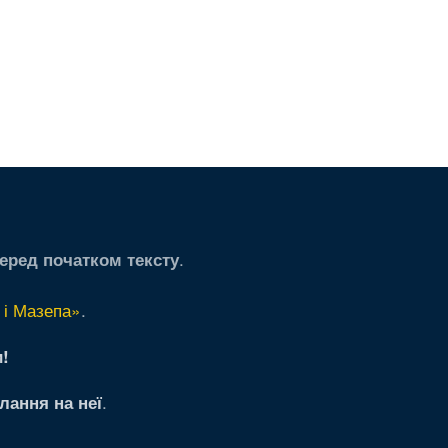
.
еред початком тексту
 і Мазепа»
.
!
.
лання на неї