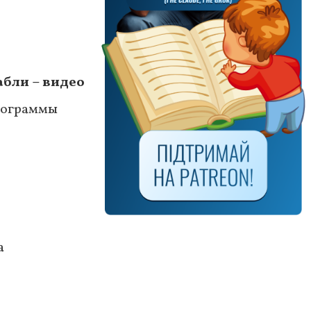
бли – видео
программы
а