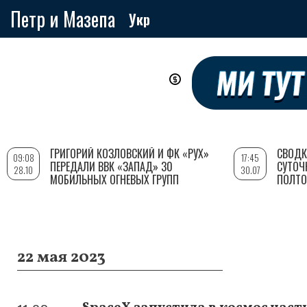
Петр и Мазепа
Укр
Перейти
к
основному
содержанию
ГРИГОРИЙ КОЗЛОВСКИЙ И ФК «РУХ»
СВОДК
09:08
17:45
ПЕРЕДАЛИ ВВК «ЗАПАД» 30
СУТОЧ
28.10
30.07
МОБИЛЬНЫХ ОГНЕВЫХ ГРУПП
ПОЛТО
22 мая 2023