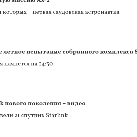
ную миссию Ax-2
и которых – первая саудовская астронавтка
е летное испытание собранного комплекса S
ия начнется на 14:30
nk нового поколения – видео
ели 21 спутник Starlink