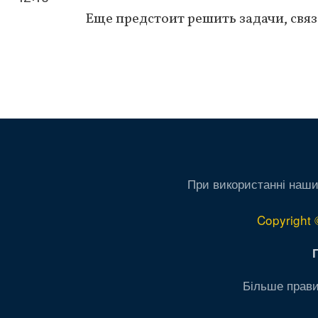
Еще предстоит решить задачи, свя
Нумерация
страниц
При використанні наши
Copyright 
Більше прави