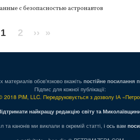
занные с безопасностью астронавтов
Текущая
1
Page
2
Следующая
››
Последняя
»
страница
страница
страница
х материалів обов'язково вкажіть
постійне посилання п
Підпис для кожної публікації:
© 2018 PiM, LLC. Передруковується з дозволу ІА «Петро
Підтримати найкращу редакцію світу та Миколаївщини
л та канонів ми виклали в окремій статті,
і ось вам
поси