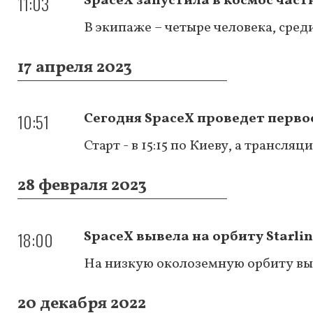
11:03
SpaceX запустила в космос част
В экипаже – четыре человека, сред
17 апреля 2023
10:51
Сегодня SpaceX проведет перво
Старт - в 15:15 по Киеву, а трансляц
28 февраля 2023
18:00
SpaceX вывела на орбиту Starli
На низкую околоземную орбиту выв
20 декабря 2022