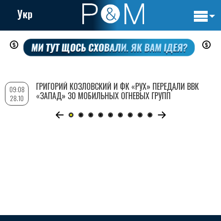
Укр
Основн
Перейти
навигац
к
основному
содержанию
ГРИГОРИЙ КОЗЛОВСКИЙ И ФК «РУХ» ПЕРЕДАЛИ ВВК
09:08
«ЗАПАД» 30 МОБИЛЬНЫХ ОГНЕВЫХ ГРУПП
28.10