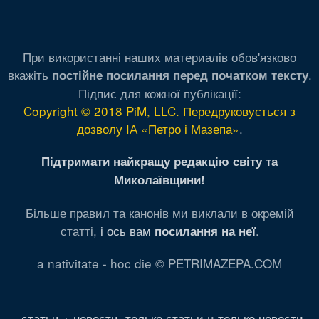
При використанні наших материалів обов'язково
вкажіть
.
постійне посилання перед початком тексту
Підпис для кожної публікації:
Copyright © 2018 PiM, LLC. Передруковується з
дозволу ІА «Петро і Мазепа»
.
Підтримати найкращу редакцію світу та
Миколаївщини!
Більше правил та канонів ми виклали в окремій
статті,
і ось вам
.
посилання на неї
a nativitate - hoc die © PETRIMAZEPA.COM
статьи + новости
,
только статьи
и
только новости