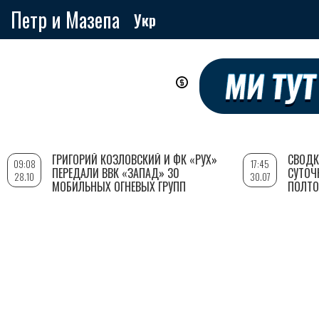
Петр и Мазепа
Укр
Перейти
к
основному
содержанию
ГРИГОРИЙ КОЗЛОВСКИЙ И ФК «РУХ»
СВОДК
09:08
17:45
ПЕРЕДАЛИ ВВК «ЗАПАД» 30
СУТОЧ
28.10
30.07
МОБИЛЬНЫХ ОГНЕВЫХ ГРУПП
ПОЛТО