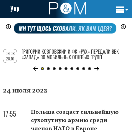
Укр
Основн
Перейти
навигац
к
основному
содержанию
ГРИГОРИЙ КОЗЛОВСКИЙ И ФК «РУХ» ПЕРЕДАЛИ ВВК
09:08
«ЗАПАД» 30 МОБИЛЬНЫХ ОГНЕВЫХ ГРУПП
28.10
24 июля 2022
17:55
Польша создаст сильнейшую
сухопутную армию среди
членов НАТО в Европе