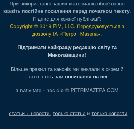
При використанні наших материалів обов'язково
вкажіть
.
постійне посилання перед початком тексту
Підпис для кожної публікації:
Copyright © 2018 PiM, LLC. Передруковується з
дозволу ІА «Петро і Мазепа»
.
Підтримати найкращу редакцію світу та
Миколаївщини!
Більше правил та канонів ми виклали в окремій
статті,
і ось вам
.
посилання на неї
a nativitate - hoc die © PETRIMAZEPA.COM
статьи + новости
,
только статьи
и
только новости