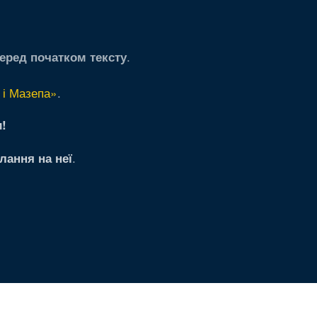
.
еред початком тексту
 і Мазепа»
.
!
.
лання на неї