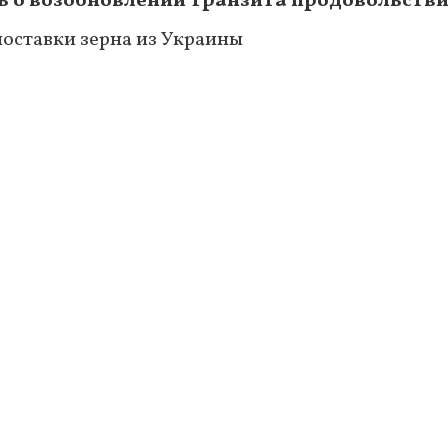
ь о возобновлении транзита продовольств
оставки зерна из Украины