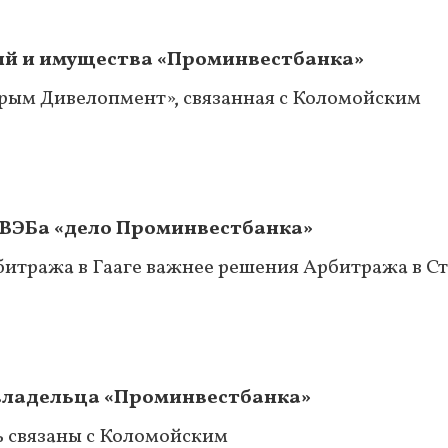
ций и имущества «Проминвестбанка»
Крым Дивелопмент», связанная с Коломойским
 ВЭБа «дело Проминвестбанка»
битража в Гааге важнее решения Арбитража в С
владельца «Проминвестбанка»
ь связаны с Коломойским