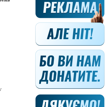
вень
У