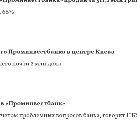
Проминвестбанка» продан за 311,1 млн гри
а 66%
ого Проминвестбанка в центре Киева
него почти 2 млн долл
ть «Проминвестбанк»
 учетом проблемных вопросов банка, говорит НБ