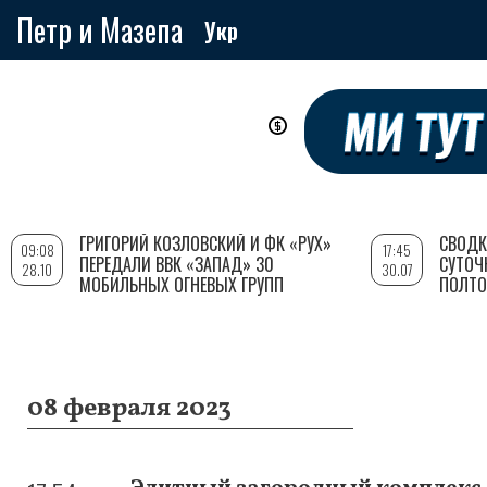
Петр и Мазепа
Укр
Перейти
к
основному
содержанию
ГРИГОРИЙ КОЗЛОВСКИЙ И ФК «РУХ»
СВОДК
09:08
17:45
ПЕРЕДАЛИ ВВК «ЗАПАД» 30
СУТОЧ
28.10
30.07
МОБИЛЬНЫХ ОГНЕВЫХ ГРУПП
ПОЛТО
08 февраля 2023