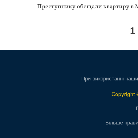
Преступнику обещали квартиру в М
Нумерация
Т
1
страниц
с
При використанні наши
Copyright 
Більше прави