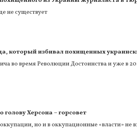
 похищенного из Украины журналиста в тю
бще не существует
вца, который избивал похищенных украинск
ча во время Революции Достоинства и уже в 20
 голову Херсона – горсовет
 оккупации, но и в оккупационные «власти» не 