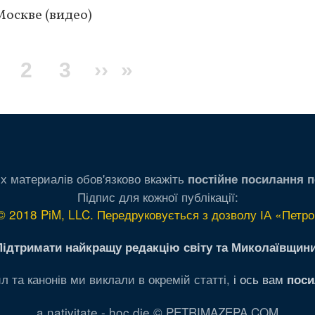
оскве (видео)
екущая
Page
2
Page
3
Следующая
››
Последняя
»
траница
страница
страница
х материалів обов'язково вкажіть
постійне посилання п
Підпис для кожної публікації:
© 2018 PiM, LLC. Передруковується з дозволу ІА «Петро
Підтримати найкращу редакцію світу та Миколаївщини
л та канонів ми виклали в окремій статті,
і ось вам
поси
a nativitate - hoc die © PETRIMAZEPA.COM