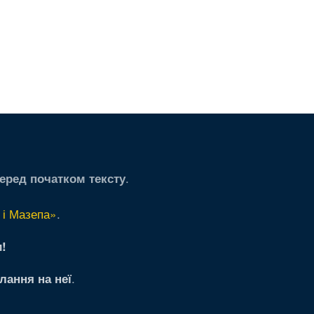
.
еред початком тексту
 і Мазепа»
.
!
.
лання на неї