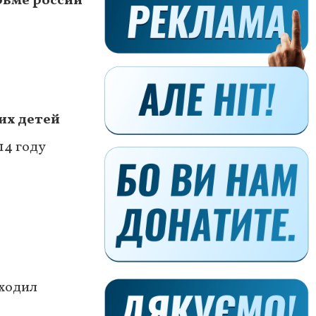
рьме россии
их детей
14 году
входил