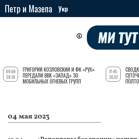
Петр и Мазепа
Укр
Перейти
к
основному
содержанию
ГРИГОРИЙ КОЗЛОВСКИЙ И ФК «РУХ»
СВОДК
09:08
17:45
ПЕРЕДАЛИ ВВК «ЗАПАД» 30
СУТОЧ
28.10
30.07
МОБИЛЬНЫХ ОГНЕВЫХ ГРУПП
ПОЛТО
04 мая 2023