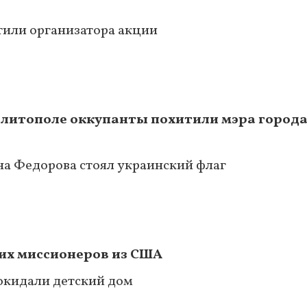
тили организатора акции
Мелитополе оккупанты похитили мэра города
на Федорова стоял украинский флаг
ких миссионеров из США
окидали детский дом