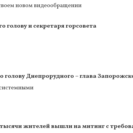
в своем новом видеообращении
о голову и секретаря горсовета
о голову Днепрорудного – глава Запорожск
 системными
тысячи жителей вышли на митинг с требо