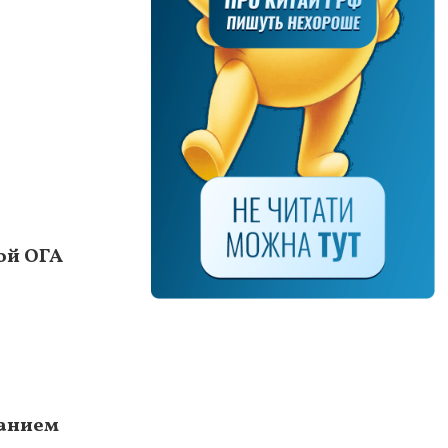
ой ОГА
ванием