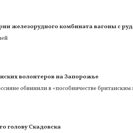
рии железорудного комбината вагоны с ру
лей
нских волонтеров на Запорожье
ссияне обвинили в «пособничестве британским
го голову Скадовска