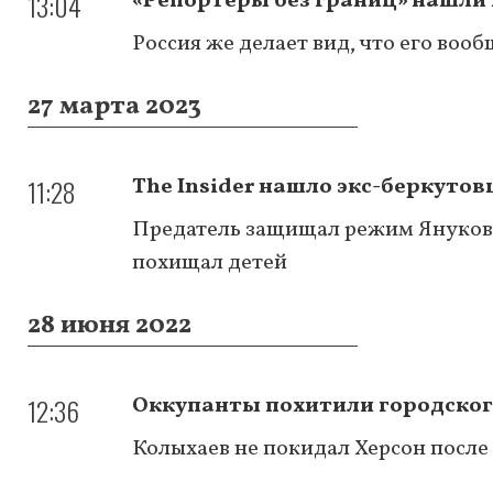
13:04
«Репортеры без границ» нашли
Россия же делает вид, что его воо
27 марта 2023
11:28
The Insider нашло экс-беркуто
Предатель защищал режим Янукови
похищал детей
28 июня 2022
12:36
Оккупанты похитили городского
Колыхаев не покидал Херсон после