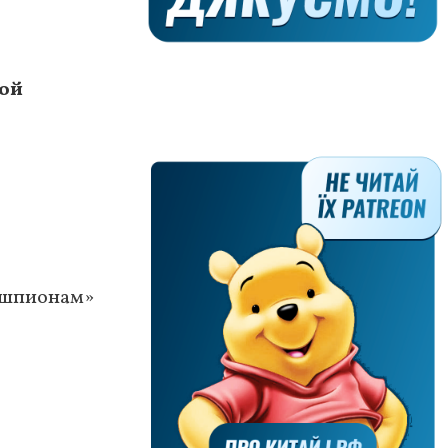
дой
 шпионам»