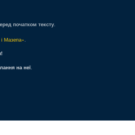
.
еред початком тексту
 і Мазепа»
.
!
.
лання на неї