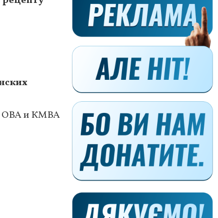
у рецепту
нских
и ОВА и КМВА