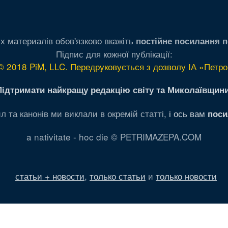
х материалів обов'язково вкажіть
постійне посилання п
Підпис для кожної публікації:
© 2018 PiM, LLC. Передруковується з дозволу ІА «Петро
Підтримати найкращу редакцію світу та Миколаївщини
л та канонів ми виклали в окремій статті,
і ось вам
поси
a nativitate - hoc die © PETRIMAZEPA.COM
статьи + новости
,
только статьи
и
только новости