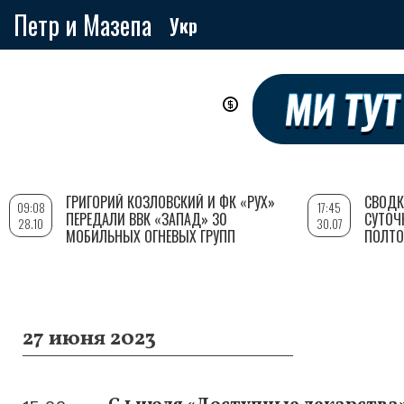
Петр и Мазепа
Укр
Перейти
к
основному
содержанию
ГРИГОРИЙ КОЗЛОВСКИЙ И ФК «РУХ»
СВОДК
09:08
17:45
ПЕРЕДАЛИ ВВК «ЗАПАД» 30
СУТОЧ
28.10
30.07
МОБИЛЬНЫХ ОГНЕВЫХ ГРУПП
ПОЛТО
27 июня 2023