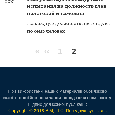
18:55
испытания на должность глав
налоговой и таможни
На каждую должность претендуют
по семь человек
Нумерация
Первая
«
Предыдущая
‹‹
Page
1
Текущая
2
страниц
страница
страница
страница
При використанні наших материалів обов'язково
вкажіть
.
постійне посилання перед початком тексту
Підпис для кожної публікації:
Copyright © 2018 PiM, LLC. Передруковується з