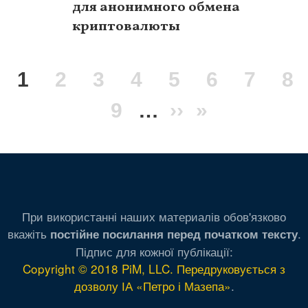
для анонимного обмена
криптовалюты
Нумерация
Текущая
1
Page
2
Page
3
Page
4
Page
5
Page
6
Page
7
Pa
8
страниц
страница
Page
9
…
Следующая
››
Последня
»
страница
страница
При використанні наших материалів обов'язково
вкажіть
.
постійне посилання перед початком тексту
Підпис для кожної публікації:
Copyright © 2018 PiM, LLC. Передруковується з
дозволу ІА «Петро і Мазепа»
.