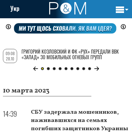
Укр
Основн
Перейти
навигац
к
основному
содержанию
ГРИГОРИЙ КОЗЛОВСКИЙ И ФК «РУХ» ПЕРЕДАЛИ ВВК
09:08
«ЗАПАД» 30 МОБИЛЬНЫХ ОГНЕВЫХ ГРУПП
28.10
10 марта 2023
14:39
СБУ задержала мошенников,
наживавшихся на семьях
погибших защитников Украины