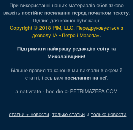
При використанні наших материалів обов'язково
вкажіть
.
постійне посилання перед початком тексту
Підпис для кожної публікації:
Copyright © 2018 PiM, LLC. Передруковується з
дозволу ІА «Петро і Мазепа»
.
Підтримати найкращу редакцію світу та
Миколаївщини!
Більше правил та канонів ми виклали в окремій
статті,
і ось вам
.
посилання на неї
a nativitate - hoc die © PETRIMAZEPA.COM
статьи + новости
,
только статьи
и
только новости