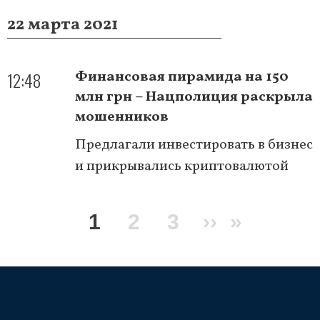
22 марта 2021
12:48
Финансовая пирамида на 150
млн грн – Нацполиция раскрыла
мошенников
Предлагали инвестировать в бизнес
и прикрывались криптовалютой
Нумерация
Текущая
1
Page
2
Page
3
Следующа
››
Послед
»
страниц
страница
страница
страниц