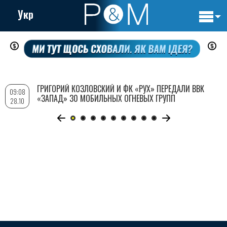
Укр
Основн
Перейти
навигац
к
основному
содержанию
ГРИГОРИЙ КОЗЛОВСКИЙ И ФК «РУХ» ПЕРЕДАЛИ ВВК
09:08
«ЗАПАД» 30 МОБИЛЬНЫХ ОГНЕВЫХ ГРУПП
28.10