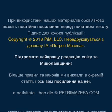
При використанні наших материалів обов'язково
вкажіть
.
постійне посилання перед початком тексту
Підпис для кожної публікації:
Copyright © 2018 PiM, LLC. Передруковується з
дозволу ІА «Петро і Мазепа»
.
Підтримати найкращу редакцію світу та
Миколаївщини!
Більше правил та канонів ми виклали в окремій
статті,
і ось вам
.
посилання на неї
a nativitate - hoc die © PETRIMAZEPA.COM
статьи + новости
,
только статьи
и
только новости