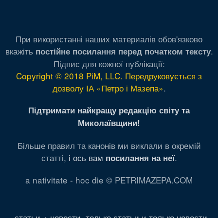
При використанні наших материалів обов'язково
вкажіть
.
постійне посилання перед початком тексту
Підпис для кожної публікації:
Copyright © 2018 PiM, LLC. Передруковується з
дозволу ІА «Петро і Мазепа»
.
Підтримати найкращу редакцію світу та
Миколаївщини!
Більше правил та канонів ми виклали в окремій
статті,
і ось вам
.
посилання на неї
a nativitate - hoc die © PETRIMAZEPA.COM
статьи + новости
,
только статьи
и
только новости