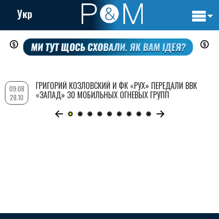
Укр
Основн
Перейти
навигац
к
основному
содержанию
ГРИГОРИЙ КОЗЛОВСКИЙ И ФК «РУХ» ПЕРЕДАЛИ ВВК
09:08
«ЗАПАД» 30 МОБИЛЬНЫХ ОГНЕВЫХ ГРУПП
28.10