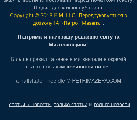
Підпис для кожної публікації:
Copyright © 2018 PiM, LLC. Передруковується з
дозволу ІА «Петро і Мазепа»
.
Підтримати найкращу редакцію світу та
Миколаївщини!
Більше правил та канонів ми виклали в окремій
статті,
і ось вам
.
посилання на неї
a nativitate - hoc die © PETRIMAZEPA.COM
статьи + новости
,
только статьи
и
только новости