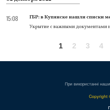
15:08
ГБР: в Купянске нашли списки 
Укрытие с важными документами н
Нумерация
Текущая
1
Page
2
Page
3
Pa
4
страниц
страница
При використанні наши
Copyright 