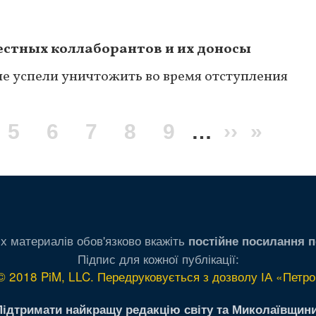
местных коллаборантов и их доносы
е успели уничтожить во время отступления
ge
Page
5
Page
6
Page
7
Page
8
Page
9
…
Следую
››
После
»
страниц
стран
х материалів обов'язково вкажіть
постійне посилання п
Підпис для кожної публікації:
© 2018 PiM, LLC. Передруковується з дозволу ІА «Петро
Підтримати найкращу редакцію світу та Миколаївщини