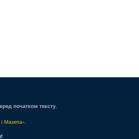
щая
дняя
а
ица
.
еред початком тексту
 і Мазепа»
.
!