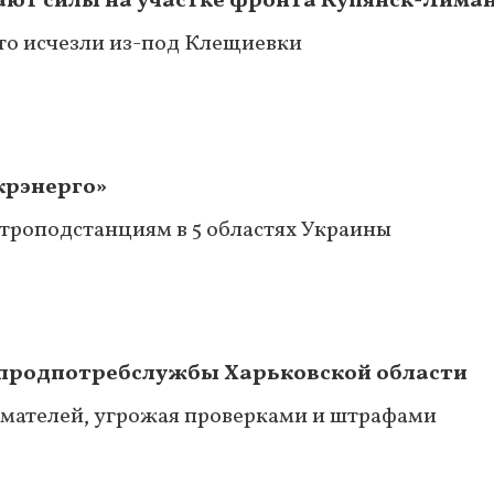
ют силы на участке фронта Купянск-Лима
-то исчезли из-под Клещиевки
крэнерго»
ктроподстанциям в 5 областях Украины
спродпотребслужбы Харьковской области
имателей, угрожая проверками и штрафами