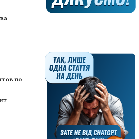
два
нтов по
тии