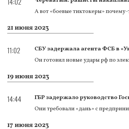
14:02
Череватый: рашисты накаплива
А вот «боевые тиктокеры» почему
21 июня 2023
11:02
СБУ задержала агента ФСБ в «У
Он готовил новые удары рф по эле
19 июня 2023
14:44
ГБР задержало руководство Го
Они требовали «дань» с предприн
17 июня 2023