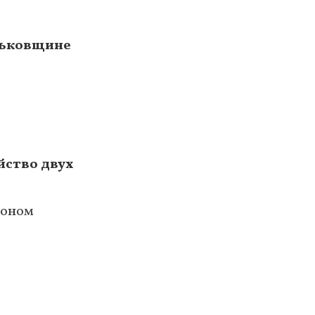
рьковщине
йство двух
тоном