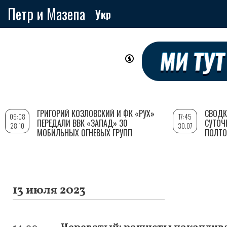
Петр и Мазепа
Укр
Перейти
к
основному
содержанию
ГРИГОРИЙ КОЗЛОВСКИЙ И ФК «РУХ»
СВОДК
09:08
17:45
ПЕРЕДАЛИ ВВК «ЗАПАД» 30
СУТОЧ
28.10
30.07
МОБИЛЬНЫХ ОГНЕВЫХ ГРУПП
ПОЛТО
13 июля 2023