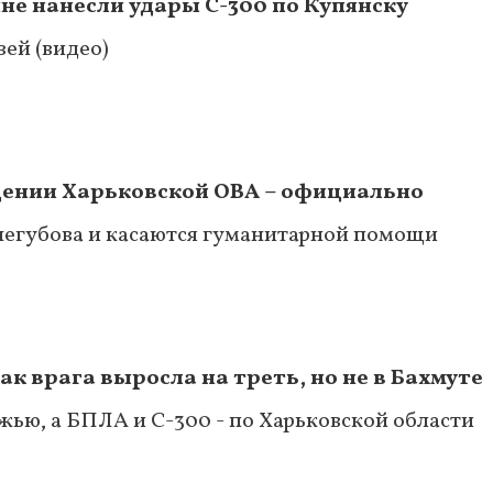
яне нанесли удары С-300 по Купянску
ей (видео)
ении Харьковской ОВА – официально
негубова и касаются гуманитарной помощи
ак врага выросла на треть, но не в Бахмуте
жью, а БПЛА и С-300 - по Харьковской области