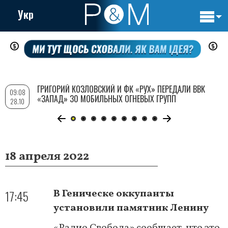
Укр
Основн
Перейти
навигац
к
основному
содержанию
ГРИГОРИЙ КОЗЛОВСКИЙ И ФК «РУХ» ПЕРЕДАЛИ ВВК
09:08
«ЗАПАД» 30 МОБИЛЬНЫХ ОГНЕВЫХ ГРУПП
28.10
18 апреля 2022
17:45
В Геническе оккупанты
установили памятник Ленину
«Радио Свобода» сообщает, что это