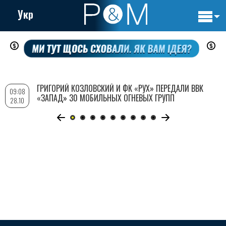
Укр
Основн
Перейти
навигац
к
основному
содержанию
ГРИГОРИЙ КОЗЛОВСКИЙ И ФК «РУХ» ПЕРЕДАЛИ ВВК
09:08
«ЗАПАД» 30 МОБИЛЬНЫХ ОГНЕВЫХ ГРУПП
28.10