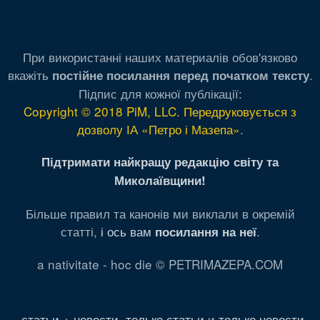
При використанні наших материалів обов'язково
вкажіть
.
постійне посилання перед початком тексту
Підпис для кожної публікації:
Copyright © 2018 PiM, LLC. Передруковується з
дозволу ІА «Петро і Мазепа»
.
Підтримати найкращу редакцію світу та
Миколаївщини!
Більше правил та канонів ми виклали в окремій
статті,
і ось вам
.
посилання на неї
a nativitate - hoc die © PETRIMAZEPA.COM
статьи + новости
,
только статьи
и
только новости