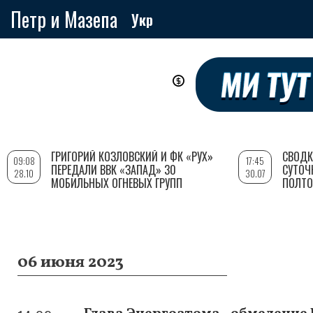
Петр и Мазепа
Укр
Перейти
к
основному
содержанию
ГРИГОРИЙ КОЗЛОВСКИЙ И ФК «РУХ»
СВОДК
09:08
17:45
ПЕРЕДАЛИ ВВК «ЗАПАД» 30
СУТОЧ
28.10
30.07
МОБИЛЬНЫХ ОГНЕВЫХ ГРУПП
ПОЛТО
06 июня 2023