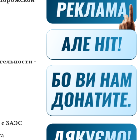
апорожской
тельности -
 с ЗАЭС
ла