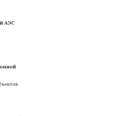
й АЭС
ионной
бъектов