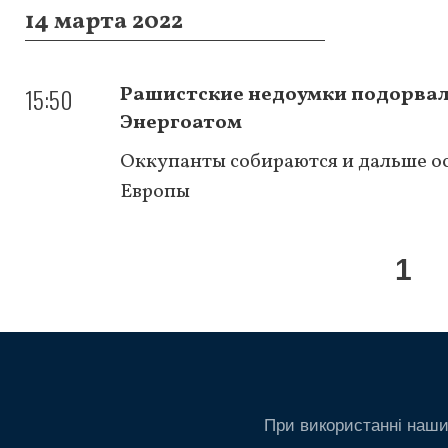
14 марта 2022
15:50
Рашистские недоумки подорвал
Энергоатом
Оккупанты собираются и дальше о
Европы
Нумерация
Те
1
страниц
стр
При використанні наши