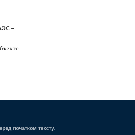
АЭС –
бъекте
.
еред початком тексту