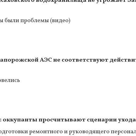
е Каховского водохранилища не угрожает З
бы были проблемы (видео)
Запорожской АЭС не соответствуют действи
овелись
: оккупанты просчитывают сценарии ухода
одготовки ремонтного и руководящего персона