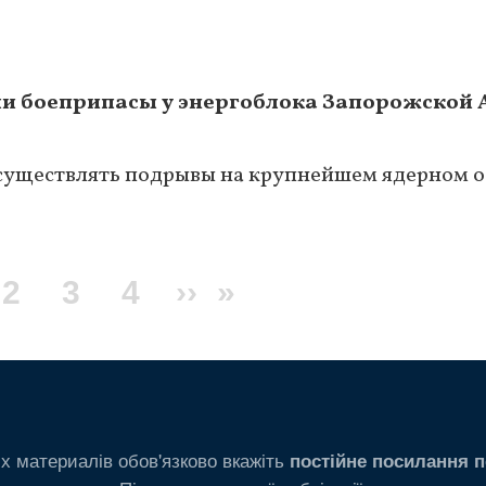
и боеприпасы у энергоблока Запорожской 
существлять подрывы на крупнейшем ядерном о
кущая
Page
2
Page
3
Page
4
Следующая
››
Последняя
»
аница
страница
страница
х материалів обов'язково вкажіть
постійне посилання п