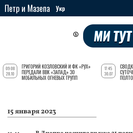
Петр и Мазепа
Укр
Перейти
к
основному
содержанию
ГРИГОРИЙ КОЗЛОВСКИЙ И ФК «РУХ»
СВОДК
09:08
17:45
ПЕРЕДАЛИ ВВК «ЗАПАД» 30
СУТОЧ
28.10
30.07
МОБИЛЬНЫХ ОГНЕВЫХ ГРУПП
ПОЛТО
15 января 2023