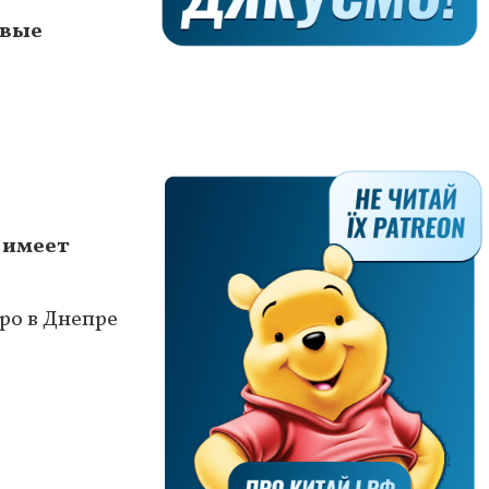
овые
н имеет
ро в Днепре