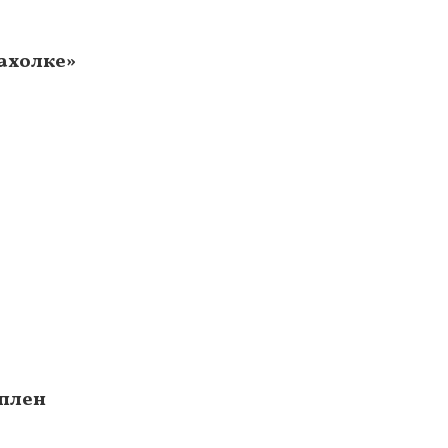
ахолке»
 плен