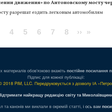
чении движения» по Антоновскому мосту че
сту разрешат ездить легковым автомобилям
я
щая
Page
Page
4
Page
5
Page
6
Page
7
Page
8
Следующ
››
После
»
ница
страница
стран
х материалів обов'язково вкажіть
постійне посилання п
Підпис для кожної публікації:
© 2018 PiM, LLC. Передруковується з дозволу ІА «Петро
Підтримати найкращу редакцію світу та Миколаївщини
л та канонів ми виклали в окремій статті,
і ось вам
поси