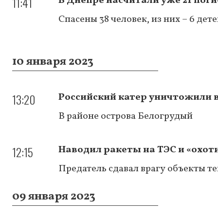
11:41
В Днепре насчитали уже 21 поги
Спасены 38 человек, из них – 6 дет
10 января 2023
13:20
Российский катер уничтожили 
В районе острова Белогрудый
12:15
Наводил ракеты на ТЭС и «охоти
Предатель сдавал врагу объекты те
09 января 2023