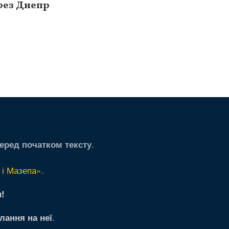
рез Днепр
ая
дняя
ица
.
еред початком тексту
 і Мазепа»
.
!
.
лання на неї