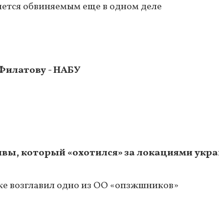
яется обвиняемым еще в одном деле
Филатову - НАБУ
вы, который «охотился» за локациями укр
же возглавил одно из ОО «опзжшников»