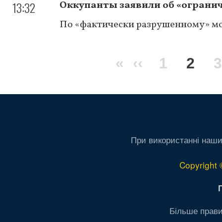
13:32
Оккупанты заявили об «ограни
По «фактически разрушенному» мо
Нумерация
Первая
«
Предыдуща
‹‹
Page
1
Теку
2
3
страниц
страница
страница
стра
При використанні наши
Copyright 
Більше прави