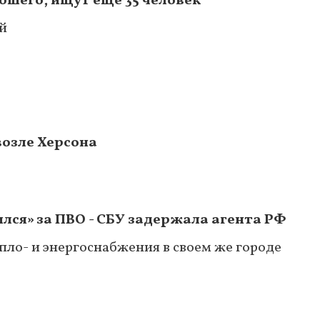
бшего, ищут еще 35 человек
ей
возле Херсона
лся» за ПВО - СБУ задержала агента РФ
пло- и энергоснабжения в своем же городе