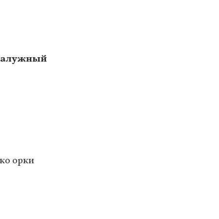
 Залужный
ько орки