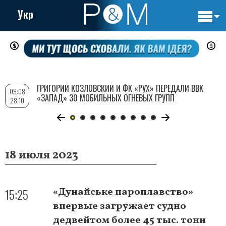
Укр
Основн
Перейти
навигац
к
основному
содержанию
ГРИГОРИЙ КОЗЛОВСКИЙ И ФК «РУХ» ПЕРЕДАЛИ ВВК
09:08
«ЗАПАД» 30 МОБИЛЬНЫХ ОГНЕВЫХ ГРУПП
28.10
18 июля 2023
15:25
«Дунайське пароплавство»
впервые загружает судно
дедвейтом более 45 тыс. тонн