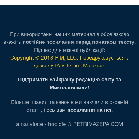
При використанні наших материалів обов'язково
вкажіть
.
постійне посилання перед початком тексту
Підпис для кожної публікації:
Copyright © 2018 PiM, LLC. Передруковується з
дозволу ІА «Петро і Мазепа»
.
Підтримати найкращу редакцію світу та
Миколаївщини!
Більше правил та канонів ми виклали в окремій
статті,
і ось вам
.
посилання на неї
a nativitate - hoc die © PETRIMAZEPA.COM