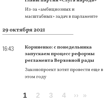
главы партии «Слуга народа»
Из-за «амбициозных и
масштабных» задач в парламенте
29 октября 2021
16:43
Корниенко: с понедельника
запускаем процесс реформы
регламента Верховной рады
Законопроект хотят провести еще в
этом году
Нумерация
Текущая
1
Page
2
Page
3
Page
4
Следую
››
После
»
страниц
страница
страниц
стран