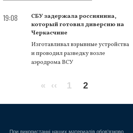
19:08
СБУ задержала россиянина,
который готовил диверсию на
Черкасчине
Изготавливал взрывные устройства
и проводил разведку возле
аэродрома ВСУ
Нумерация
Первая
«
Предыдущая
‹‹
Page
1
Текущая
2
страниц
страница
страница
страница
При використанні наших материалів обов'язково