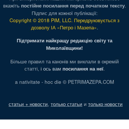
вкажіть
.
постійне посилання перед початком тексту
Підпис для кожної публікації:
Copyright © 2018 PiM, LLC. Передруковується з
дозволу ІА «Петро і Мазепа»
.
Підтримати найкращу редакцію світу та
Миколаївщини!
Більше правил та канонів ми виклали в окремій
статті,
і ось вам
.
посилання на неї
a nativitate - hoc die © PETRIMAZEPA.COM
статьи + новости
,
только статьи
и
только новости