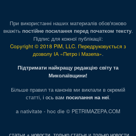
При використанні наших материалів обов'язково
вкажіть
.
постійне посилання перед початком тексту
Підпис для кожної публікації:
Copyright © 2018 PiM, LLC. Передруковується з
дозволу ІА «Петро і Мазепа»
.
Підтримати найкращу редакцію світу та
Миколаївщини!
Більше правил та канонів ми виклали в окремій
статті,
і ось вам
.
посилання на неї
a nativitate - hoc die © PETRIMAZEPA.COM
статьи + новости
,
только статьи
и
только новости