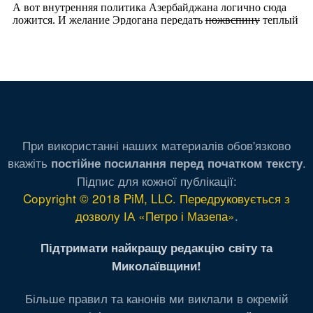
При використанні наших материалів обов'язково
вкажіть
.
постійне посилання перед початком тексту
Підпис для кожної публікації:
Copyright © 2018 PiM, LLC. Передруковується з
дозволу ІА «Петро і Мазепа»
.
Підтримати найкращу редакцію світу та
Миколаївщини!
Більше правил та канонів ми виклали в окремій