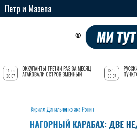
Петр и Мазепа
Перейти
к
основному
содержанию
ОККУПАНТЫ ТРЕТИЙ РАЗ ЗА МЕСЯЦ
РУССК
14:25
13:15
АТАКОВАЛИ ОСТРОВ ЗМЕИНЫЙ
ПУНКТ
30.07
30.07
Кирилл Данильченко ака Ронин
НАГОРНЫЙ КАРАБАХ: ДВЕ Н