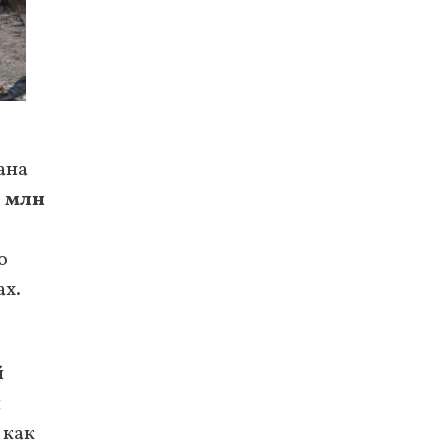
ана
 млн
о
ах.
й
ы
 как