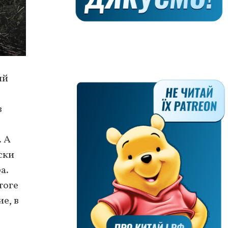
ый
в
. А
ски
а.
тоге
е, в