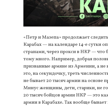
«Петр и Мазепа» продолжает следить
Карабах — на календаре 14-е сутки 
странами, через прокси в НКР — что
тому много. Например, добрая полов
призванные армяне из Армении, а не и
это, на секундочку, треть численнос
не бывает 20 тысяч армии на основе п
Минус женщины, дети, старики, не го
20 тысяч бойцов армии НКР — это к
армии в Карабахе. Так вообще бывает