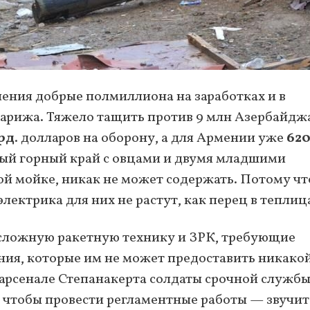
ления добрые полмиллиона на заработках и в
Парижа. Тяжело тащить против 9 млн Азербайдж
рд
. долларов на оборону, а для Армении уже
620
ный горный край с овцами и двумя младшими
ой мойке, никак не может содержать. Потому чт
электрика для них не растут, как перец в теплиц
и сложную ракетную технику и ЗРК, требующие
ия, которые им не может предоставить никако
 арсенале Степанакерта солдаты срочной служб
, чтобы провести регламентные работы — звучит