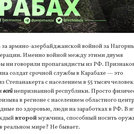
 за армяно-азербайджанской войной за Нагорн
операции. Именно войной между этими двумя
 бы ни говорили пропагандисты из РФ. Признако
ина солдат срочной службы в Карабахе — это
з Степанакерта с населением в 55 тысяч человек
ти
всей
непризнанной республики. Просто физиче
ризыва в регионе с населением областного центр
дные по здоровью, люди на заработках в РФ. В и
аждый
второй
мужчина, способный носить оружи
 в реальном мире? Не бывает.