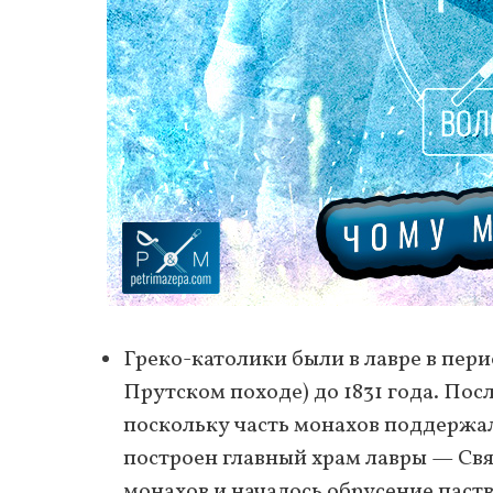
Греко-католики были в лавре в пери
Прутском походе) до 1831 года. Пос
поскольку часть монахов поддержал
построен главный храм лавры — Свят
монахов и началось обрусение паст