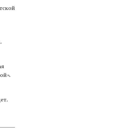
тской
.
ая
ой».
ет.