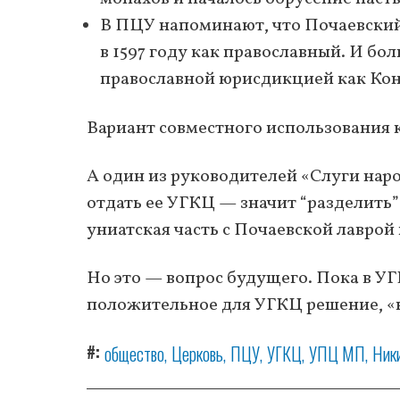
В ПЦУ напоминают, что Почаевский
в 1597 году как православный. И бо
православной юрисдикцией как Кон
Вариант совместного использования к
А один из руководителей «Слуги наро
отдать ее УГКЦ — значит “разделить”
униатская часть с Почаевской лаврой 
Но это — вопрос будущего. Пока в УГ
положительное для УГКЦ решение, «к
#
общество
Церковь
ПЦУ
УГКЦ
УПЦ МП
Ник