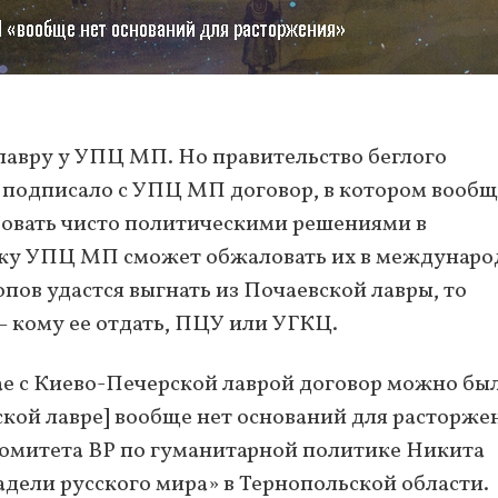
лавру у УПЦ МП. Но правительство беглого
 подписало с УПЦ МП договор, в котором вообщ
вовать чисто политическими решениями в
льку УПЦ МП сможет обжаловать их в междунар
опов удастся выгнать из Почаевской лавры, то
— кому ее отдать, ПЦУ или УГКЦ.
чае с Киево-Печерской лаврой договор можно бы
вской лавре] вообще нет оснований для расторже
омитета ВР по гуманитарной политике Никита
дели русского мира» в Тернопольской области.