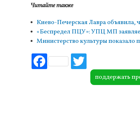
Читайте также
Киево-Печерская Лавра объявила, 
«Беспредел ПЦУ»: УПЦ МП заявляет
Министерство культуры показало п
Fac
Tw
ebo
itte
ok
r
поддержать пр