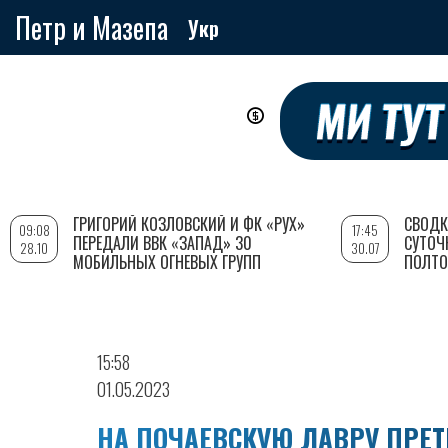
Петр и Мазепа
Укр
Перейти
к
основному
содержанию
ГРИГОРИЙ КОЗЛОВСКИЙ И ФК «РУХ»
СВОДК
09:08
17:45
ПЕРЕДАЛИ ВВК «ЗАПАД» 30
СУТОЧ
28.10
30.07
МОБИЛЬНЫХ ОГНЕВЫХ ГРУПП
ПОЛТО
15:58
01.05.2023
НА ПОЧАЕВСКУЮ ЛАВРУ ПРЕ