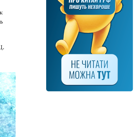
к
ь
Ц.