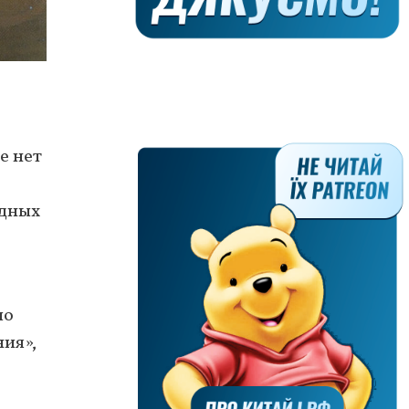
е нет
одных
ло
ния»,