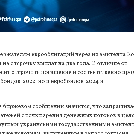
ержателям еврооблигаций через их эмитента K
 на отсрочку выплат на два года. В отличие от
осит отсрочить погашение и соответственно про
обондов-2022, но и евробондов-2024 и
 в биржевом сообщении значится, что запрашив
атежей с точки зрения денежных потоков в цел
ругими украинскими государственными эмитен
акже условиям, включенным в запрос согласия,