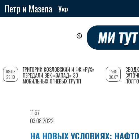
Петр и Мазепа
Укр
Перейти
к
основному
содержанию
ГРИГОРИЙ КОЗЛОВСКИЙ И ФК «РУХ»
СВОДК
09:08
17:45
ПЕРЕДАЛИ ВВК «ЗАПАД» 30
СУТОЧ
28.10
30.07
МОБИЛЬНЫХ ОГНЕВЫХ ГРУПП
ПОЛТО
11:57
03.08.2022
НА НОВЫХ УСЛОВИЯХ: НАФТО