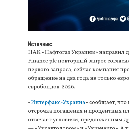
Источник
НАК «Нафтогаз Украины» направил д
Finance plc повторный запрос согласия
первого запроса, сейчас компания пр
обращение на два года не только евр
евробондов-2026.
«
Интерфакс-Украина
» сообщает, что
отсрочка погашения и процентных пл
отвечает условиям, предложенным д
— «Укравтодором» и «Укрэнерго». А т