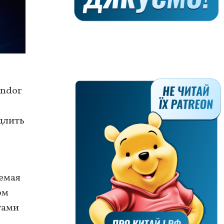
ondor
длить
аемая
ом
тами