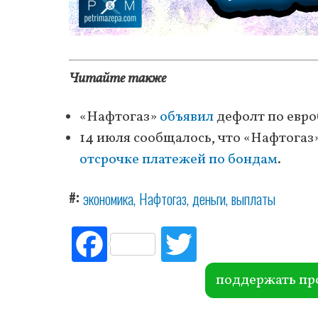
Читайте также
«Нафтогаз»
объявил
дефолт по евро
14 июля сообщалось, что «Нафтогаз
отсрочке платежей по бондам
.
#
экономика
Нафтогаз
деньги
выплаты
Fac
Tw
ebo
itte
ok
r
поддержать пр