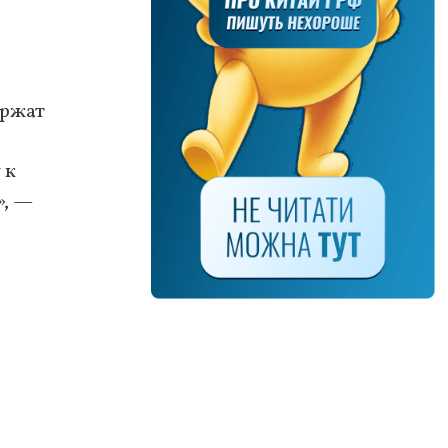
ержат
 к
», —