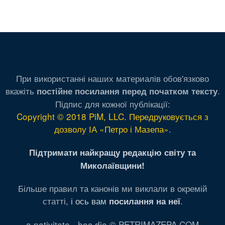
При використанні наших материалів обов'язково
вкажіть
.
постійне посилання перед початком тексту
Підпис для кожної публікації:
Copyright © 2018 PiM, LLC. Передруковується з
дозволу ІА «Петро і Мазепа»
.
Підтримати найкращу редакцію світу та
Миколаївщини!
Більше правил та канонів ми виклали в окремій
статті,
і ось вам
.
посилання на неї
a nativitate - hoc die © PETRIMAZEPA.COM