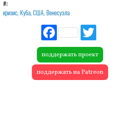
#
кризис
Куба
США
Венесуэла
Fac
Tw
ebo
itte
ok
r
поддержать проект
поддержать на Patreon