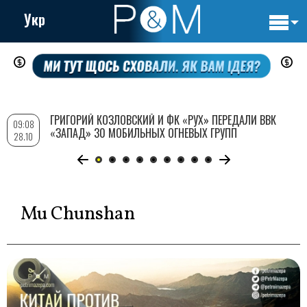
Укр
Основн
Перейти
навигац
к
основному
содержанию
ГРИГОРИЙ КОЗЛОВСКИЙ И ФК «РУХ» ПЕРЕДАЛИ ВВК
09:08
«ЗАПАД» 30 МОБИЛЬНЫХ ОГНЕВЫХ ГРУПП
28.10
Mu Chunshan