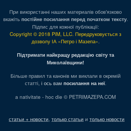
При використанні наших материалів обов'язково
вкажіть
.
постійне посилання перед початком тексту
Підпис для кожної публікації:
Copyright © 2018 PiM, LLC. Передруковується з
дозволу ІА «Петро і Мазепа»
.
Підтримати найкращу редакцію світу та
Миколаївщини!
Більше правил та канонів ми виклали в окремій
статті,
і ось вам
.
посилання на неї
a nativitate - hoc die © PETRIMAZEPA.COM
статьи + новости
,
только статьи
и
только новости