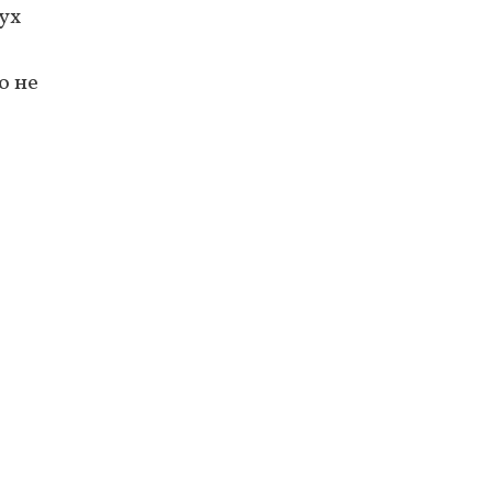
ух
о не