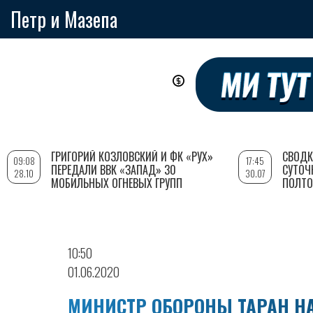
Петр и Мазепа
Перейти
к
основному
содержанию
ГРИГОРИЙ КОЗЛОВСКИЙ И ФК «РУХ»
СВОДК
09:08
17:45
ПЕРЕДАЛИ ВВК «ЗАПАД» 30
СУТОЧ
28.10
30.07
МОБИЛЬНЫХ ОГНЕВЫХ ГРУПП
ПОЛТО
10:50
01.06.2020
МИНИСТР ОБОРОНЫ ТАРАН Н