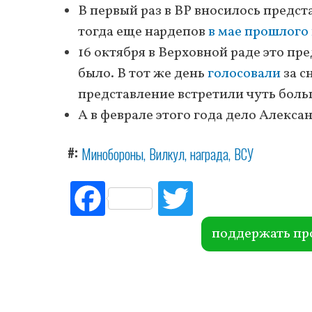
В первый раз в ВР вносилось предст
тогда еще нардепов
в мае прошлого
16 октября в Верховной раде это пр
было. В тот же день
голосовали
за с
представление встретили чуть боль
А в феврале этого года дело Алекс
#
Минобороны
Вилкул
награда
ВСУ
Fac
Tw
ebo
itte
ok
r
поддержать пр