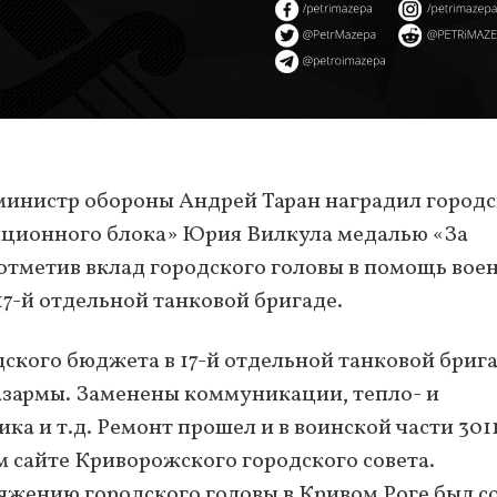
 министр обороны Андрей Таран наградил город
зиционного блока» Юрия Вилкула медалью «За
отметив вклад городского головы в помощь вое
17-й отдельной танковой бригаде.
одского бюджета в 17-й отдельной танковой бриг
азармы. Заменены коммуникации, тепло- и
ка и т.д. Ремонт прошел и в воинской части 301
 сайте Криворожского городского совета.
оряжению городского головы в Кривом Роге был с