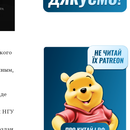
ского
нным,
аде
1 НГУ
оздан