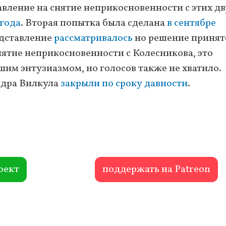
авление на снятие неприкосновенности с этих дв
 года
. Вторая попытка была сделана
в сентябре
едставление
рассматривалось
но решение принят
нятие неприкосновенности с Колесникова, это
шим энтузиазмом, но голосов также не хватило.
андра Вилкула
закрыли по сроку давности
.
оект
поддержать на Patreon