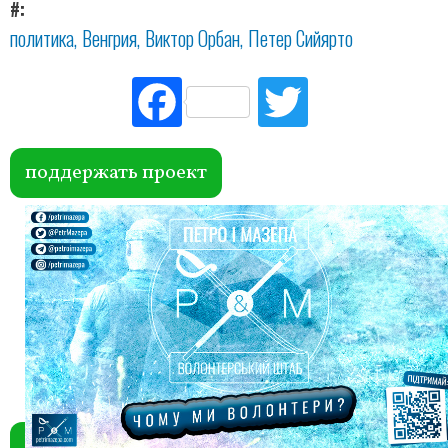
#
политика
Венгрия
Виктор Орбан
Петер Сийярто
Fac
Tw
ebo
itte
ok
r
поддержать проект