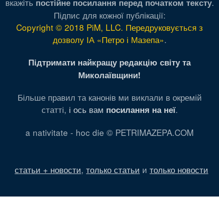
вкажіть
.
постійне посилання перед початком тексту
Підпис для кожної публікації:
Copyright © 2018 PiM, LLC. Передруковується з
дозволу ІА «Петро і Мазепа»
.
Підтримати найкращу редакцію світу та
Миколаївщини!
Більше правил та канонів ми виклали в окремій
статті,
і ось вам
.
посилання на неї
a nativitate - hoc die © PETRIMAZEPA.COM
статьи + новости
,
только статьи
и
только новости