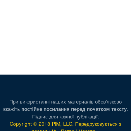
При використанні наших материалів обов'язково
вкажіть
.
постійне посилання перед початком тексту
Підпис для кожної публікації:
Copyright © 2018 PiM, LLC. Передруковується з
дозволу ІА «Петро і Мазепа»
.