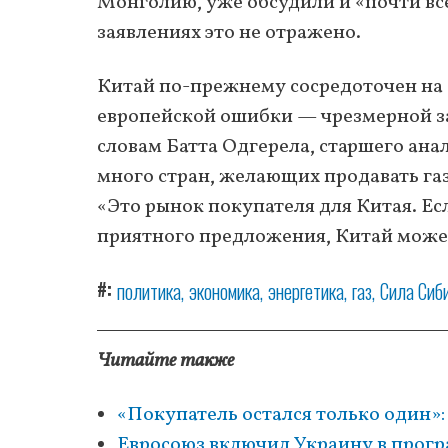
Монголию, уже обсудили и «почти все
заявлениях это не отражено.
Китай по-прежнему сосредоточен на 
европейской ошибки — чрезмерной за
словам Батта Одгерела, старшего анал
много стран, желающих продавать газ
«Это рынок покупателя для Китая. Ес
приятного предложения, Китай может
#
политика
экономика
энергетика
газ
Сила Сиб
Читайте также
«Покупатель остался только один»:
Евросоюз включил Украину в прогр