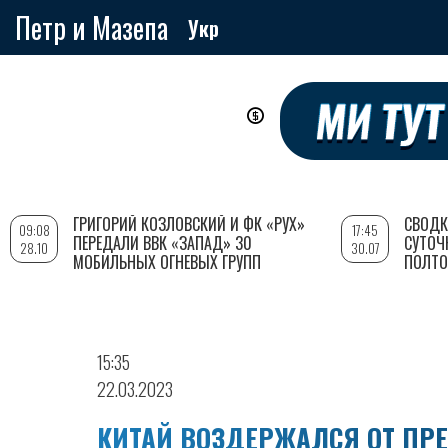
Петр и Мазепа
Укр
Перейти
к
основному
содержанию
ГРИГОРИЙ КОЗЛОВСКИЙ И ФК «РУХ»
СВОДК
09:08
17:45
ПЕРЕДАЛИ ВВК «ЗАПАД» 30
СУТОЧ
28.10
30.07
МОБИЛЬНЫХ ОГНЕВЫХ ГРУПП
ПОЛТО
15:35
22.03.2023
КИТАЙ ВОЗДЕРЖАЛСЯ ОТ ПР