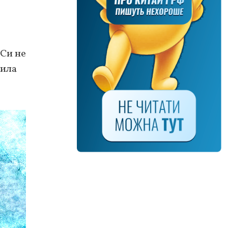
 Си не
Сила