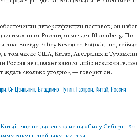
» параметры сделки согласовали. Но в совмест
обеспечении диверсификции поставок; он избе
висимости от России, отмечает Bloomberg. По
итика Energy Policy Research Foundation, сейчас
, в том числе США, Катар, Австралия и Туркмени
ли Россия не сделает какого-либо исключительн
 ждать сколько угодно», — говорит он.
ири
Си Цзиньпин
Владимир Путин
Газпром
Китай
Россия
 Китай еще не дал согласие на «Силу Сибири -2»
амму совместной закупки газа