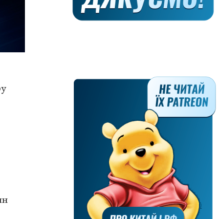
ру
ин