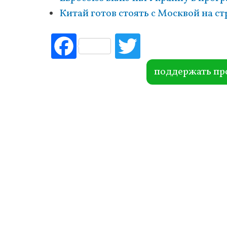
Китай готов стоять с Москвой на 
Fac
Tw
ebo
itte
ok
r
поддержать пр