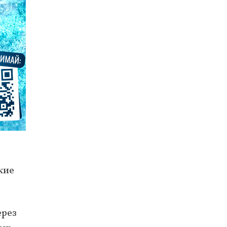
кие
ерез