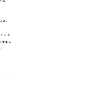
ных
гает
 есть
стан.
о